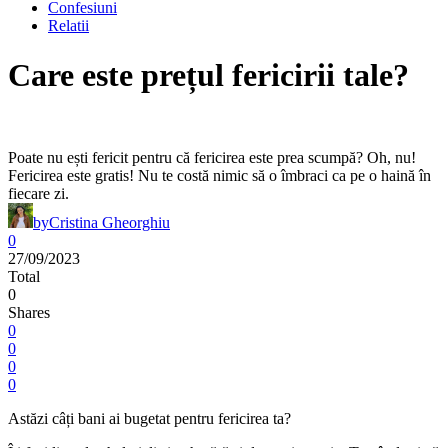
Confesiuni
Relatii
Care este prețul fericirii tale?
Poate nu ești fericit pentru că fericirea este prea scumpă? Oh, nu!
Fericirea este gratis! Nu te costă nimic să o îmbraci ca pe o haină în
fiecare zi.
by
Cristina Gheorghiu
0
27/09/2023
Total
0
Shares
0
0
0
0
Astăzi câți bani ai bugetat pentru fericirea ta?