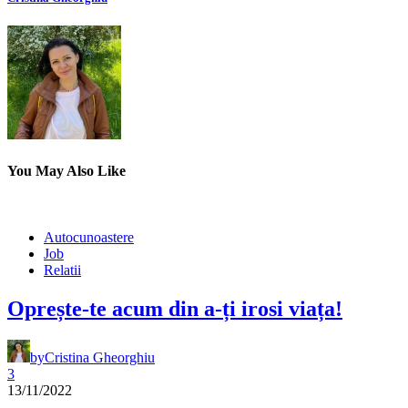
You May Also Like
Autocunoastere
Job
Relatii
Oprește-te acum din a-ți irosi viața!
by
Cristina Gheorghiu
3
13/11/2022