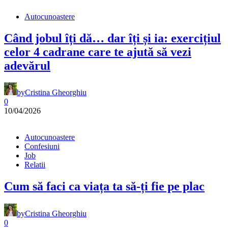
Autocunoastere
Când jobul îți dă… dar îți și ia: exercițiul
celor 4 cadrane care te ajută să vezi
adevărul
by
Cristina Gheorghiu
0
10/04/2026
Autocunoastere
Confesiuni
Job
Relatii
Cum să faci ca viața ta să-ți fie pe plac
by
Cristina Gheorghiu
0