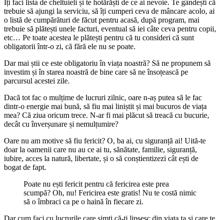
Îți faci lista de cheltuieli și te hotărăști de ce ai nevoie. Te gândești că
trebuie să ajungi la serviciu, să îți cumperi ceva de mâncare acolo, ai
o listă de cumpărături de făcut pentru acasă, după program, mai
trebuie să plătești unele facturi, eventual să iei câte ceva pentru copii,
etc… Pe toate acestea le plătești pentru că tu consideri că sunt
obligatorii într-o zi, că fără ele nu se poate.
Dar mai știi ce este obligatoriu în viața noastră? Să ne propunem să
investim și în starea noastră de bine care să ne însoțească pe
parcursul acestei zile.
Dacă tot fac o mulțime de lucruri zilnic, oare n-aș putea să le fac
dintr-o energie mai bună, să fiu mai liniștit și mai bucuros de viața
mea? Că ziua oricum trece. N-ar fi mai plăcut să treacă cu bucurie,
decât cu înverșunare și nemulțumire?
Oare nu am motive să fiu fericit? O, ba ai, cu siguranță ai! Uită-te
doar la oamenii care nu au ce ai tu, sănătate, familie, siguranță,
iubire, acces la natură, libertate, și o să conștientizezi cât ești de
bogat de fapt.
Poate nu ești fericit pentru că fericirea este prea
scumpă? Oh, nu! Fericirea este gratis! Nu te costă nimic
să o îmbraci ca pe o haină în fiecare zi.
Dar cum faci cu lucrurile care simți că-ți lipsesc din viața ta și care te