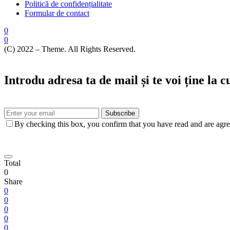
Politică de confidențialitate
Formular de contact
0
0
(C) 2022 – Theme. All Rights Reserved.
Introdu adresa ta de mail și te voi ține la 
Subscribe
By checking this box, you confirm that you have read and are agree
Total
0
Share
0
0
0
0
0