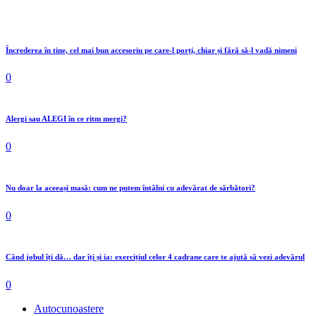
Încrederea în tine, cel mai bun accesoriu pe care-l porți, chiar și fără să-l vadă nimeni
0
Alergi sau ALEGI în ce ritm mergi?
0
Nu doar la aceeași masă: cum ne putem întâlni cu adevărat de sărbători?
0
Când jobul îți dă… dar îți și ia: exercițiul celor 4 cadrane care te ajută să vezi adevărul
0
Autocunoastere