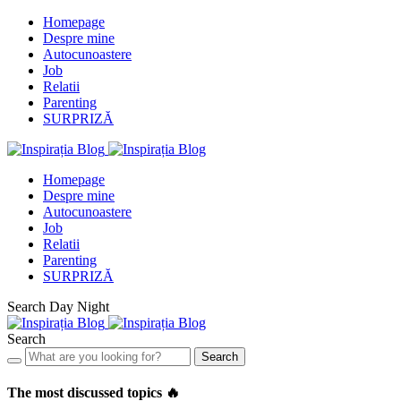
Homepage
Despre mine
Autocunoastere
Job
Relatii
Parenting
SURPRIZĂ
Homepage
Despre mine
Autocunoastere
Job
Relatii
Parenting
SURPRIZĂ
Search
Day
Night
Search
Search
The most discussed topics 🔥