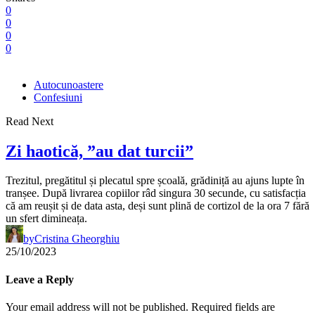
0
0
0
0
Autocunoastere
Confesiuni
Read Next
Zi haotică, ”au dat turcii”
Trezitul, pregătitul și plecatul spre școală, grădiniță au ajuns lupte în
tranșee. După livrarea copiilor râd singura 30 secunde, cu satisfacția
că am reușit și de data asta, deși sunt plină de cortizol de la ora 7 fără
un sfert dimineața.
by
Cristina Gheorghiu
25/10/2023
Leave a Reply
Your email address will not be published.
Required fields are