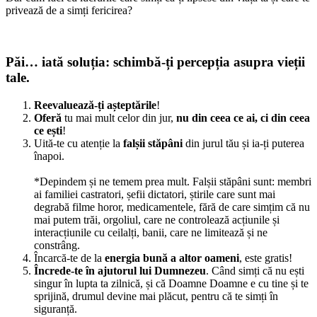
privează de a simți fericirea?
Păi… iată soluția: schimbă-ți percepția asupra vieții
tale.
Reevaluează-ți așteptările
!
Oferă
tu mai mult celor din jur,
nu din ceea ce ai, ci din ceea
ce ești
!
Uită-te cu atenție la
falșii stăpâni
din jurul tău și ia-ți puterea
înapoi.
*Depindem și ne temem prea mult. Falșii stăpâni sunt: membri
ai familiei castratori, șefii dictatori, știrile care sunt mai
degrabă filme horor, medicamentele, fără de care simțim că nu
mai putem trăi, orgoliul, care ne controlează acțiunile și
interacțiunile cu ceilalți, banii, care ne limitează și ne
constrâng.
Încarcă-te de la
energia bună a altor oameni
, este gratis!
Încrede-te în ajutorul lui Dumnezeu
. Când simți că nu ești
singur în lupta ta zilnică, și că Doamne Doamne e cu tine și te
sprijină, drumul devine mai plăcut, pentru că te simți în
siguranță.