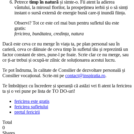
Petrece
timp în natură
și simte-o. Fii atent la adierea
vântului, la mirosul florilor, la prospețimea ierbii și o să simți
instant o sursă externă de energie bună care-ți inundă ființa.
Observi? Tot ce este cel mai bun pentru sufletul tău este
gratis:
fericirea, bunătatea, credința, natura
Dacă este ceva ce nu merge în viața ta, pe plan personal sau în
carieră, ceva ce dăinuie de ceva timp în sufletul tău și reprezintă un
factor constant de stres, pune-l pe foaie. Scrie clar ce nu merge, sau
ce ți-ar trebui și ocupă-te zilnic de soluționarea acestui lucru.
Te pot îndruma, în calitate de Consilier de dezvoltare personală și
Consilier vocațional. Scrie-mi pe
contact@inspiratia.ro
.
Te îmbrățișez cu încredere și speranță că astăzi vei fi atent la fericirea
ta și o vei pune pe lista de TO DO-uri!
fericirea este gratis
fericirea sufletului
pretul fericirii
Total
0
Shares