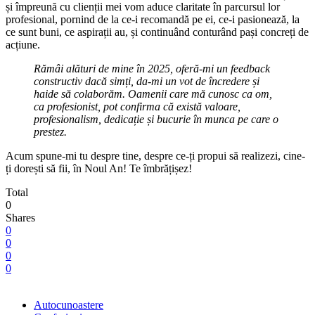
și împreună cu clienții mei vom aduce claritate în parcursul lor
profesional, pornind de la ce-i recomandă pe ei, ce-i pasionează, la
ce sunt buni, ce aspirații au, și continuând conturând pași concreți de
acțiune.
Rămâi alături de mine în 2025, oferă-mi un feedback
constructiv dacă simți, da-mi un vot de încredere și
haide să colaborăm. Oamenii care mă cunosc ca om,
ca profesionist, pot confirma că există valoare,
profesionalism, dedicație și bucurie în munca pe care o
prestez.
Acum spune-mi tu despre tine, despre ce-ți propui să realizezi, cine-
ți dorești să fii, în Noul An! Te îmbrățișez!
Total
0
Shares
0
0
0
0
Autocunoastere