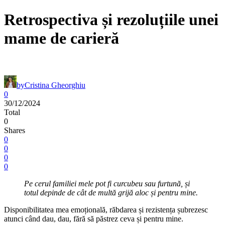
Retrospectiva și rezoluțiile unei
mame de carieră
by
Cristina Gheorghiu
0
30/12/2024
Total
0
Shares
0
0
0
0
Pe cerul familiei mele pot fi curcubeu sau furtună, și
totul depinde de cât de multă grijă aloc și pentru mine.
Disponibilitatea mea emoțională, răbdarea și rezistența șubrezesc
atunci când dau, dau, fără să păstrez ceva și pentru mine.