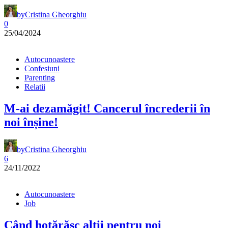
by
Cristina Gheorghiu
0
25/04/2024
Autocunoastere
Confesiuni
Parenting
Relatii
M-ai dezamăgit! Cancerul încrederii în
noi înșine!
by
Cristina Gheorghiu
6
24/11/2022
Autocunoastere
Job
Când hotărăsc alții pentru noi