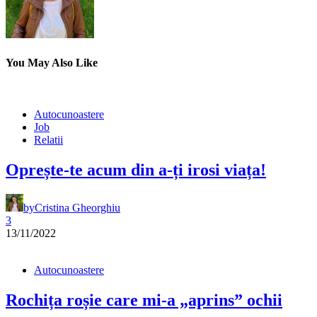
You May Also Like
Autocunoastere
Job
Relatii
Oprește-te acum din a-ți irosi viața!
by
Cristina Gheorghiu
3
13/11/2022
Autocunoastere
Rochița roșie care mi-a „aprins” ochii