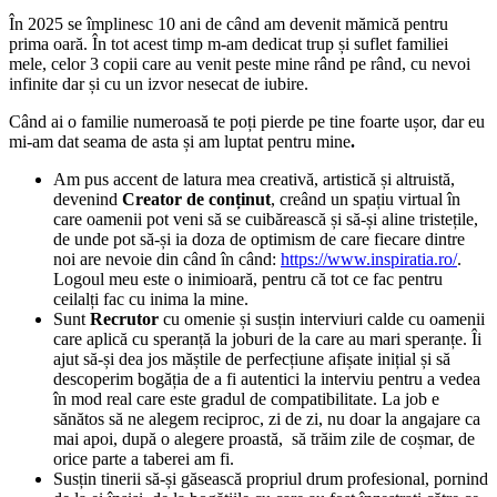
În 2025 se împlinesc 10 ani de când am devenit mămică pentru
prima oară. În tot acest timp m-am dedicat trup și suflet familiei
mele, celor 3 copii care au venit peste mine rând pe rând, cu nevoi
infinite dar și cu un izvor nesecat de iubire.
Când ai o familie numeroasă te poți pierde pe tine foarte ușor, dar eu
mi-am dat seama de asta și am luptat pentru mine
.
Am pus accent de latura mea creativă, artistică și altruistă,
devenind
Creator de conținut
, creând un spațiu virtual în
care oamenii pot veni să se cuibărească și să-și aline tristețile,
de unde pot să-și ia doza de optimism de care fiecare dintre
noi are nevoie din când în când:
https://www.inspiratia.ro/
.
Logoul meu este o inimioară, pentru că tot ce fac pentru
ceilalți fac cu inima la mine.
Sunt
Recrutor
cu omenie și susțin interviuri calde cu oamenii
care aplică cu speranță la joburi de la care au mari speranțe. Îi
ajut să-și dea jos măștile de perfecțiune afișate inițial și să
descoperim bogăția de a fi autentici la interviu pentru a vedea
în mod real care este gradul de compatibilitate. La job e
sănătos să ne alegem reciproc, zi de zi, nu doar la angajare ca
mai apoi, după o alegere proastă, să trăim zile de coșmar, de
orice parte a taberei am fi.
Susțin tinerii să-și găsească propriul drum profesional, pornind