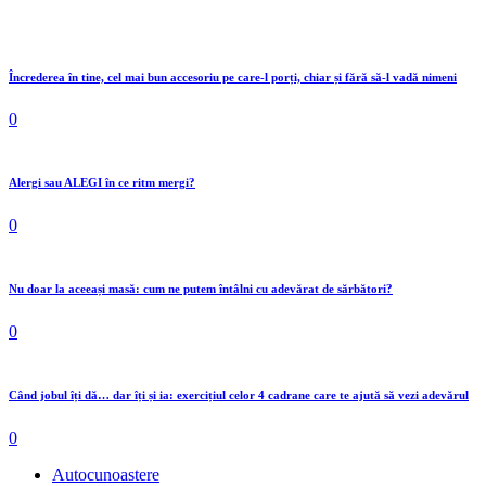
Încrederea în tine, cel mai bun accesoriu pe care-l porți, chiar și fără să-l vadă nimeni
0
Alergi sau ALEGI în ce ritm mergi?
0
Nu doar la aceeași masă: cum ne putem întâlni cu adevărat de sărbători?
0
Când jobul îți dă… dar îți și ia: exercițiul celor 4 cadrane care te ajută să vezi adevărul
0
Autocunoastere