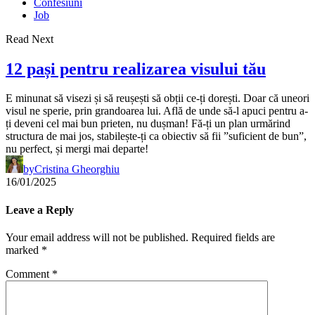
Confesiuni
Job
Read Next
12 pași pentru realizarea visului tău
E minunat să visezi și să reușești să obții ce-ți dorești. Doar că uneori
visul ne sperie, prin grandoarea lui. Află de unde să-l apuci pentru a-
ți deveni cel mai bun prieten, nu dușman! Fă-ți un plan urmărind
structura de mai jos, stabilește-ți ca obiectiv să fii ”suficient de bun”,
nu perfect, și mergi mai departe!
by
Cristina Gheorghiu
16/01/2025
Leave a Reply
Your email address will not be published.
Required fields are
marked
*
Comment
*