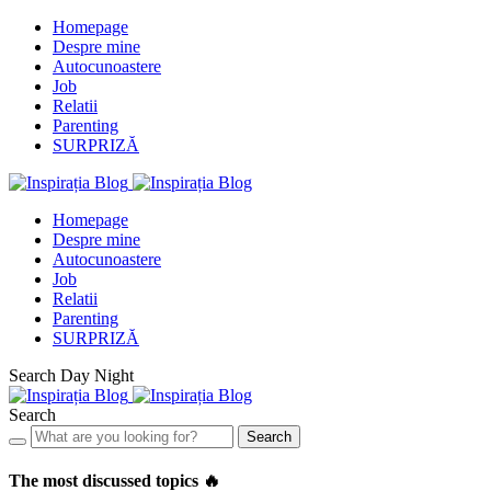
Homepage
Despre mine
Autocunoastere
Job
Relatii
Parenting
SURPRIZĂ
Homepage
Despre mine
Autocunoastere
Job
Relatii
Parenting
SURPRIZĂ
Search
Day
Night
Search
Search
The most discussed topics 🔥