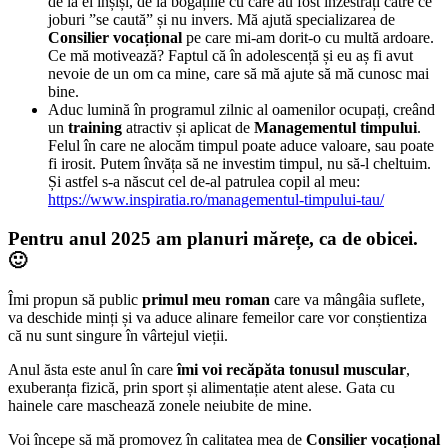
de la ei înșiși, de la bogățiile cu care au fost înzestrați către ce
joburi ”se caută” și nu invers. Mă ajută specializarea de
Consilier vocațional
pe care mi-am dorit-o cu multă ardoare.
Ce mă motivează? Faptul că în adolescență și eu aș fi avut
nevoie de un om ca mine, care să mă ajute să mă cunosc mai
bine.
Aduc lumină în programul zilnic al oamenilor ocupați, creând
un
training
atractiv și aplicat de
Managementul timpului
.
Felul în care ne alocăm timpul poate aduce valoare, sau poate
fi irosit. Putem învăța să ne investim timpul, nu să-l cheltuim.
Și astfel s-a născut cel de-al patrulea copil al meu:
https://www.inspiratia.ro/managementul-timpului-tau/
Pentru anul 2025 am planuri mărețe, ca de obicei.
🙂
Îmi propun să public
primul meu roman
care va mângâia suflete,
va deschide minți și va aduce alinare femeilor care vor conștientiza
că nu sunt singure în vârtejul vieții.
Anul ăsta este anul în care
îmi voi recăpăta tonusul muscular
,
exuberanța fizică, prin sport și alimentație atent alese. Gata cu
hainele care maschează zonele neiubite de mine.
Voi începe să mă promovez în calitatea mea de
Consilier vocațional