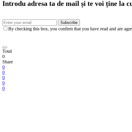
Introdu adresa ta de mail și te voi ține la 
Subscribe
By checking this box, you confirm that you have read and are agree
Total
0
Share
0
0
0
0
0