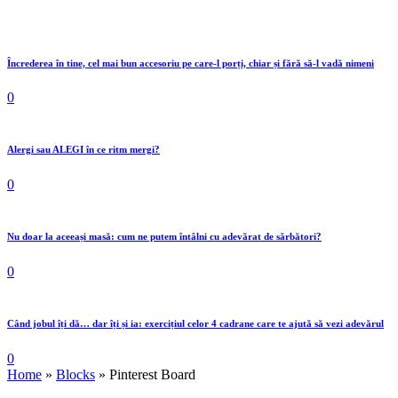
Încrederea în tine, cel mai bun accesoriu pe care-l porți, chiar și fără să-l vadă nimeni
0
Alergi sau ALEGI în ce ritm mergi?
0
Nu doar la aceeași masă: cum ne putem întâlni cu adevărat de sărbători?
0
Când jobul îți dă… dar îți și ia: exercițiul celor 4 cadrane care te ajută să vezi adevărul
0
Home
»
Blocks
»
Pinterest Board