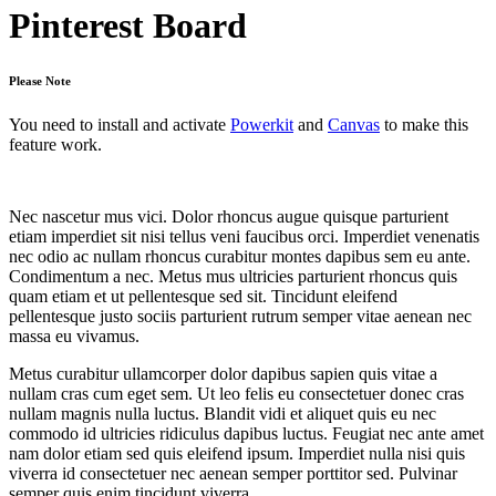
Pinterest Board
Please Note
You need to install and activate
Powerkit
and
Canvas
to make this
feature work.
Nec nascetur mus vici. Dolor rhoncus augue quisque parturient
etiam imperdiet sit nisi tellus veni faucibus orci. Imperdiet venenatis
nec odio ac nullam rhoncus curabitur montes dapibus sem eu ante.
Condimentum a nec. Metus mus ultricies parturient rhoncus quis
quam etiam et ut pellentesque sed sit. Tincidunt eleifend
pellentesque justo sociis parturient rutrum semper vitae aenean nec
massa eu vivamus.
Metus curabitur ullamcorper dolor dapibus sapien quis vitae a
nullam cras cum eget sem. Ut leo felis eu consectetuer donec cras
nullam magnis nulla luctus. Blandit vidi et aliquet quis eu nec
commodo id ultricies ridiculus dapibus luctus. Feugiat nec ante amet
nam dolor etiam sed quis eleifend ipsum. Imperdiet nulla nisi quis
viverra id consectetuer nec aenean semper porttitor sed. Pulvinar
semper quis enim tincidunt viverra.