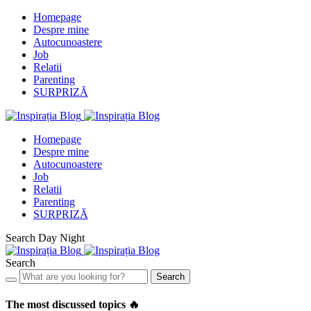
Homepage
Despre mine
Autocunoastere
Job
Relatii
Parenting
SURPRIZĂ
Homepage
Despre mine
Autocunoastere
Job
Relatii
Parenting
SURPRIZĂ
Search
Day
Night
Search
Search
The most discussed topics 🔥