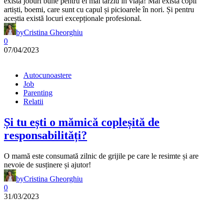
există joburi bune pentru ei mai târziu în viață! Mai există copii
artiști, boemi, care sunt cu capul și picioarele în nori. Și pentru
aceștia există locuri excepționale profesional.
by
Cristina Gheorghiu
0
07/04/2023
Autocunoastere
Job
Parenting
Relatii
Și tu ești o mămică copleșită de
responsabilități?
O mamă este consumată zilnic de grijile pe care le resimte și are
nevoie de susținere și ajutor!
by
Cristina Gheorghiu
0
31/03/2023