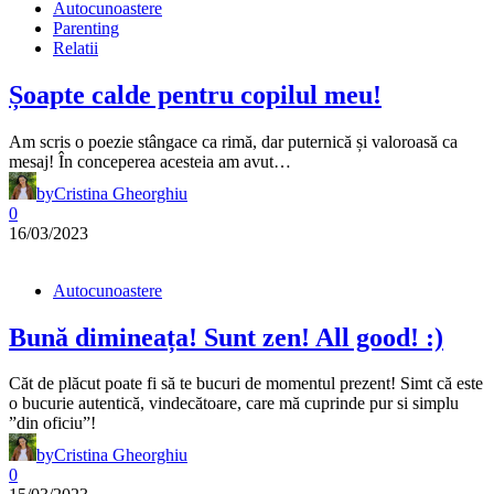
Autocunoastere
Parenting
Relatii
Șoapte calde pentru copilul meu!
Am scris o poezie stângace ca rimă, dar puternică și valoroasă ca
mesaj! În conceperea acesteia am avut…
by
Cristina Gheorghiu
0
16/03/2023
Autocunoastere
Bună dimineața! Sunt zen! All good! :)
Căt de plăcut poate fi să te bucuri de momentul prezent! Simt că este
o bucurie autentică, vindecătoare, care mă cuprinde pur si simplu
”din oficiu”!
by
Cristina Gheorghiu
0