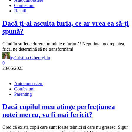
Autocunoastere
Confesiuni
Relatii
Dacă ți-ai asculta furia, ce ar vrea ea să-ți
spună?
Când în suflet e durere, în minte e furtună! Neputința, nedreptatea,
frica, ne determină să ne transformăm!
by
Cristina Gheorghiu
0
23/05/2023
Autocunoastere
Confesiuni
Parenting
Dacă copilul meu atinge perfecțiunea
notei mereu, va fi mai fericit?
Cred că există copii care sunt foarte tehnici și care nu greșesc. Sigur