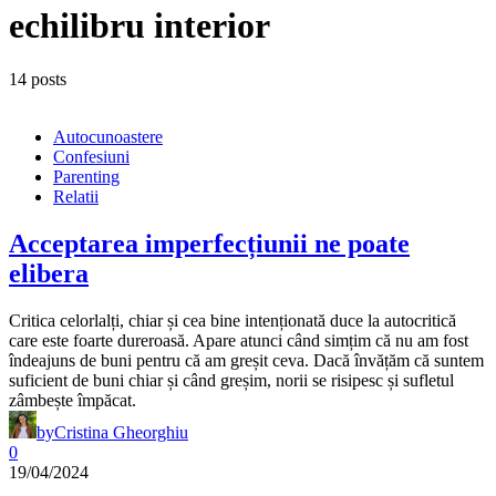
echilibru interior
14 posts
Autocunoastere
Confesiuni
Parenting
Relatii
Acceptarea imperfecțiunii ne poate
elibera
Critica celorlalți, chiar și cea bine intenționată duce la autocritică
care este foarte dureroasă. Apare atunci când simțim că nu am fost
îndeajuns de buni pentru că am greșit ceva. Dacă învățăm că suntem
suficient de buni chiar și când greșim, norii se risipesc și sufletul
zâmbește împăcat.
by
Cristina Gheorghiu
0
19/04/2024