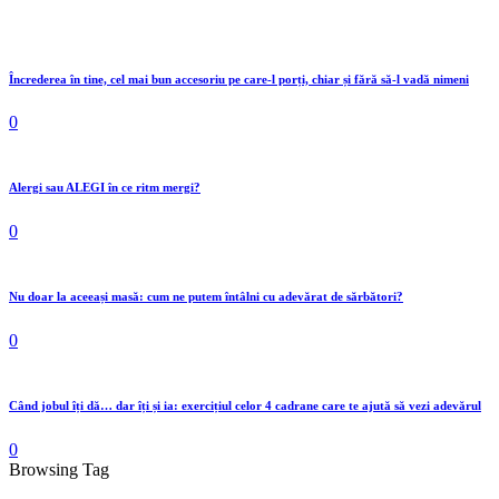
Încrederea în tine, cel mai bun accesoriu pe care-l porți, chiar și fără să-l vadă nimeni
0
Alergi sau ALEGI în ce ritm mergi?
0
Nu doar la aceeași masă: cum ne putem întâlni cu adevărat de sărbători?
0
Când jobul îți dă… dar îți și ia: exercițiul celor 4 cadrane care te ajută să vezi adevărul
0
Browsing Tag