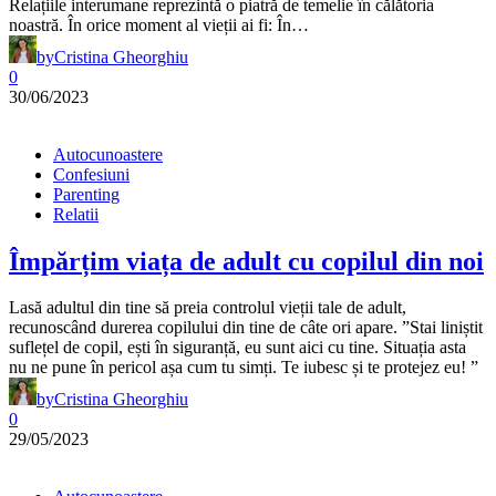
Relațiile interumane reprezintă o piatră de temelie în călătoria
noastră. În orice moment al vieții ai fi: În…
by
Cristina Gheorghiu
0
30/06/2023
Autocunoastere
Confesiuni
Parenting
Relatii
Împărțim viața de adult cu copilul din noi
Lasă adultul din tine să preia controlul vieții tale de adult,
recunoscând durerea copilului din tine de câte ori apare. ”Stai liniștit
suflețel de copil, ești în siguranță, eu sunt aici cu tine. Situația asta
nu ne pune în pericol așa cum tu simți. Te iubesc și te protejez eu! ”
by
Cristina Gheorghiu
0
29/05/2023