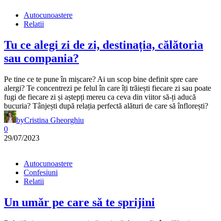
Autocunoastere
Relatii
Tu ce alegi zi de zi, destinația, călătoria
sau compania?
Pe tine ce te pune în mișcare? Ai un scop bine definit spre care
alergi? Te concentrezi pe felul în care îți trăiești fiecare zi sau poate
fugi de fiecare zi și aștepți mereu ca ceva din viitor să-ți aducă
bucuria? Tânjești după relația perfectă alături de care să înflorești?
by
Cristina Gheorghiu
0
29/07/2023
Autocunoastere
Confesiuni
Relatii
Un umăr pe care să te sprijini