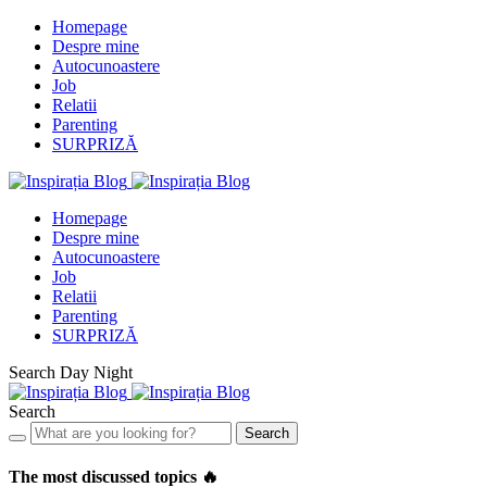
Homepage
Despre mine
Autocunoastere
Job
Relatii
Parenting
SURPRIZĂ
Homepage
Despre mine
Autocunoastere
Job
Relatii
Parenting
SURPRIZĂ
Search
Day
Night
Search
Search
The most discussed topics 🔥