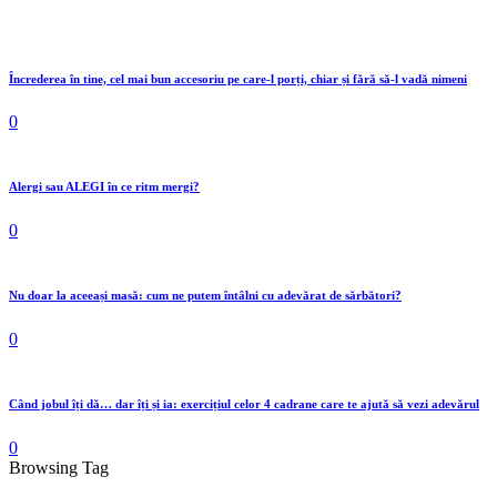
Încrederea în tine, cel mai bun accesoriu pe care-l porți, chiar și fără să-l vadă nimeni
0
Alergi sau ALEGI în ce ritm mergi?
0
Nu doar la aceeași masă: cum ne putem întâlni cu adevărat de sărbători?
0
Când jobul îți dă… dar îți și ia: exercițiul celor 4 cadrane care te ajută să vezi adevărul
0
Browsing Tag