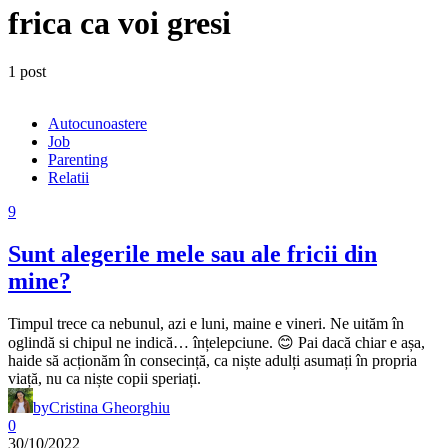
frica ca voi gresi
1 post
Autocunoastere
Job
Parenting
Relatii
9
Sunt alegerile mele sau ale fricii din
mine?
Timpul trece ca nebunul, azi e luni, maine e vineri. Ne uităm în
oglindă si chipul ne indică… înțelepciune. 😊 Pai dacă chiar e așa,
haide să acționăm în consecință, ca niște adulți asumați în propria
viață, nu ca niște copii speriați.
by
Cristina Gheorghiu
0
30/10/2022