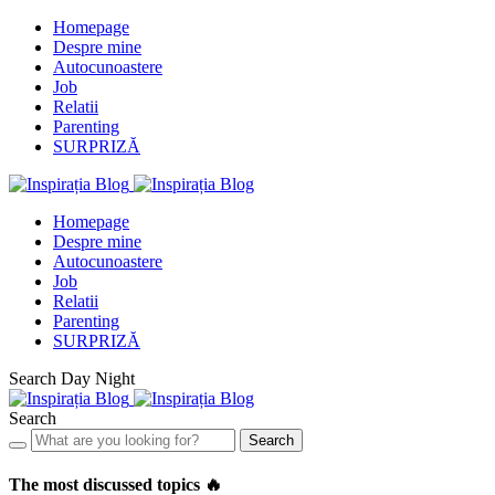
Homepage
Despre mine
Autocunoastere
Job
Relatii
Parenting
SURPRIZĂ
Homepage
Despre mine
Autocunoastere
Job
Relatii
Parenting
SURPRIZĂ
Search
Day
Night
Search
Search
The most discussed topics 🔥