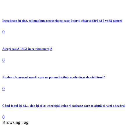
Încrederea în tine, cel mai bun accesoriu pe care-l porți, chiar și fără să-l vadă nimeni
0
Alergi sau ALEGI în ce ritm mergi?
0
Nu doar la aceeași masă: cum ne putem întâlni cu adevărat de sărbători?
0
Când jobul îți dă… dar îți și ia: exercițiul celor 4 cadrane care te ajută să vezi adevărul
0
Browsing Tag