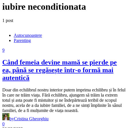
iubire neconditionata
1 post
Autocunoastere
Parenting
9
Când femeia devine mamă se pierde pe
ea, până se regăsește într-o formă mai
autentică
Doar din echilibrul nostru interior putem imprima echilibru și în felul
în care ne trăim viața. Fără echilibru, ajungem să trăim la extrem
totul și asta poate fi mistuitor și ne îndepărtează teribil de scopul
nostru, acela de a da iubire familiei, de a ne simți împlinite în sânul
familiei, de a fi mulțumite de viața noastră.
by
Cristina Gheorghiu
0