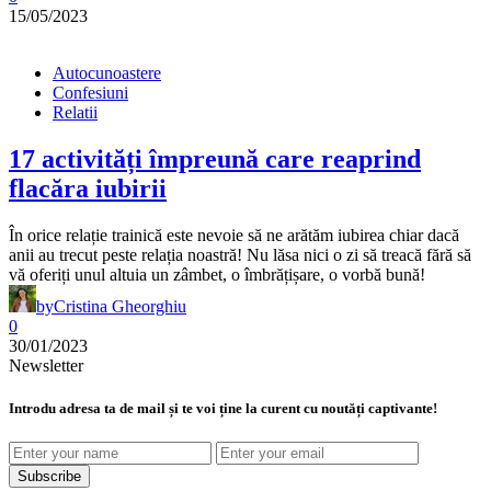
15/05/2023
Autocunoastere
Confesiuni
Relatii
17 activități împreună care reaprind
flacăra iubirii
În orice relație trainică este nevoie să ne arătăm iubirea chiar dacă
anii au trecut peste relația noastră! Nu lăsa nici o zi să treacă fără să
vă oferiți unul altuia un zâmbet, o îmbrățișare, o vorbă bună!
by
Cristina Gheorghiu
0
30/01/2023
Newsletter
Introdu adresa ta de mail și te voi ține la curent cu noutăți captivante!
Subscribe