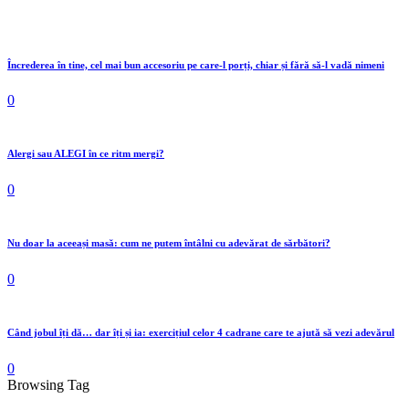
Încrederea în tine, cel mai bun accesoriu pe care-l porți, chiar și fără să-l vadă nimeni
0
Alergi sau ALEGI în ce ritm mergi?
0
Nu doar la aceeași masă: cum ne putem întâlni cu adevărat de sărbători?
0
Când jobul îți dă… dar îți și ia: exercițiul celor 4 cadrane care te ajută să vezi adevărul
0
Browsing Tag