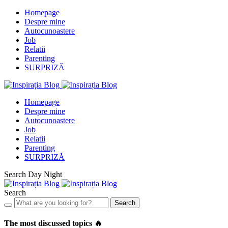
Homepage
Despre mine
Autocunoastere
Job
Relatii
Parenting
SURPRIZĂ
Homepage
Despre mine
Autocunoastere
Job
Relatii
Parenting
SURPRIZĂ
Search
Day
Night
Search
Search
The most discussed topics 🔥