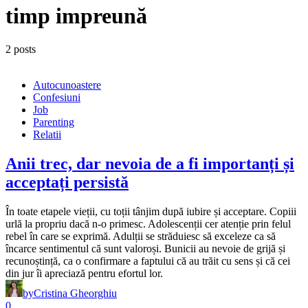
timp impreună
2 posts
Autocunoastere
Confesiuni
Job
Parenting
Relatii
Anii trec, dar nevoia de a fi importanți și
acceptați persistă
În toate etapele vieții, cu toții tânjim după iubire și acceptare. Copiii
urlă la propriu dacă n-o primesc. Adolescenții cer atenție prin felul
rebel în care se exprimă. Adulții se străduiesc să exceleze ca să
încarce sentimentul că sunt valoroși. Bunicii au nevoie de grijă și
recunoștință, ca o confirmare a faptului că au trăit cu sens și că cei
din jur îi apreciază pentru efortul lor.
by
Cristina Gheorghiu
0