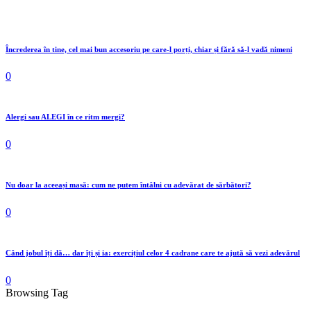
Încrederea în tine, cel mai bun accesoriu pe care-l porți, chiar și fără să-l vadă nimeni
0
Alergi sau ALEGI în ce ritm mergi?
0
Nu doar la aceeași masă: cum ne putem întâlni cu adevărat de sărbători?
0
Când jobul îți dă… dar îți și ia: exercițiul celor 4 cadrane care te ajută să vezi adevărul
0
Browsing Tag