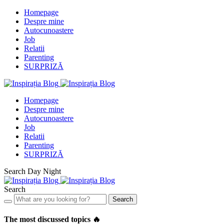
Homepage
Despre mine
Autocunoastere
Job
Relatii
Parenting
SURPRIZĂ
Homepage
Despre mine
Autocunoastere
Job
Relatii
Parenting
SURPRIZĂ
Search
Day
Night
Search
Search
The most discussed topics 🔥