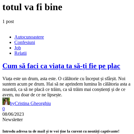
totul va fi bine
1 post
Autocunoastere
Confesiuni
Job
Relatii
Cum să faci ca viața ta să-ți fie pe plac
Viața este un drum, asta este. O călătorie cu început și sfârșit. Noi
suntem acum pe drum. Hai să ne aprindem lumina în călătoria asta a
noastră, ca să ne placă ce trăim, ca să trăim mai conștienți și de ce
avem, nu doar de ce ne lipsește.
by
Cristina Gheorghiu
0
08/06/2023
Newsletter
Introdu adresa ta de mail și te voi ține la curent cu noutăți captivante!