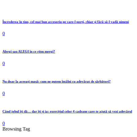
Încrederea în tine, cel mai bun accesoriu pe care-l porți, chiar și fără să-l vadă nimeni
0
Alergi sau ALEGI în ce ritm mergi?
0
Nu doar la aceeași masă: cum ne putem întâlni cu adevărat de sărbători?
0
Când jobul îți dă… dar îți și ia: exercițiul celor 4 cadrane care te ajută să vezi adevărul
0
Browsing Tag