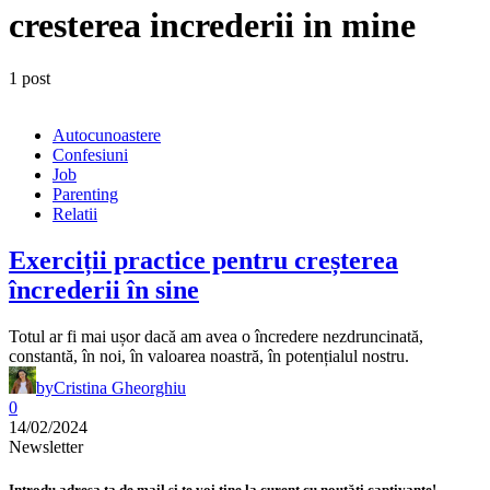
cresterea increderii in mine
1 post
Autocunoastere
Confesiuni
Job
Parenting
Relatii
Exerciții practice pentru creșterea
încrederii în sine
Totul ar fi mai ușor dacă am avea o încredere nezdruncinată,
constantă, în noi, în valoarea noastră, în potențialul nostru.
by
Cristina Gheorghiu
0
14/02/2024
Newsletter
Introdu adresa ta de mail și te voi ține la curent cu noutăți captivante!