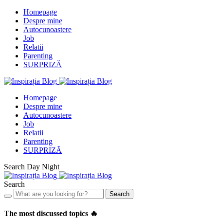
Homepage
Despre mine
Autocunoastere
Job
Relatii
Parenting
SURPRIZĂ
Homepage
Despre mine
Autocunoastere
Job
Relatii
Parenting
SURPRIZĂ
Search
Day
Night
Search
Search
The most discussed topics 🔥