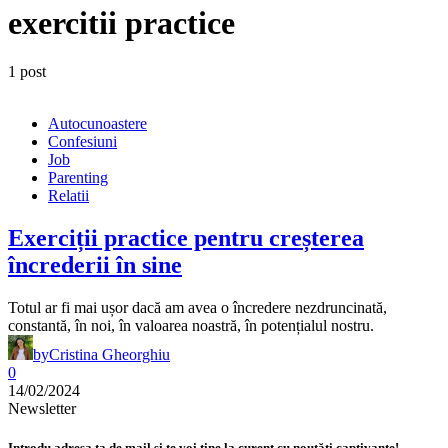
exercitii practice
1 post
Autocunoastere
Confesiuni
Job
Parenting
Relatii
Exerciții practice pentru creșterea
încrederii în sine
Totul ar fi mai ușor dacă am avea o încredere nezdruncinată,
constantă, în noi, în valoarea noastră, în potențialul nostru.
by
Cristina Gheorghiu
0
14/02/2024
Newsletter
Introdu adresa ta de mail și te voi ține la curent cu noutăți captivante!