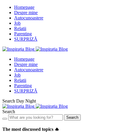
Homepage
Despre mine
Autocunoastere
Job
Relatii
Parenting
SURPRIZĂ
Homepage
Despre mine
Autocunoastere
Job
Relatii
Parenting
SURPRIZĂ
Search
Day
Night
Search
Search
The most discussed topics 🔥