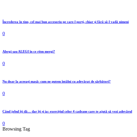
Încrederea în tine, cel mai bun accesoriu pe care-l porți, chiar și fără să-l vadă nimeni
0
Alergi sau ALEGI în ce ritm mergi?
0
Nu doar la aceeași masă: cum ne putem întâlni cu adevărat de sărbători?
0
Când jobul îți dă… dar îți și ia: exercițiul celor 4 cadrane care te ajută să vezi adevărul
0
Browsing Tag